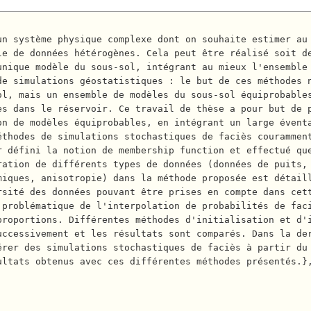
le de données hétérogènes. Cela peut être réalisé soit d
unique modèle du sous-sol, intégrant au mieux l'ensemble
e simulations géostatistiques : le but de ces méthodes n
ol, mais un ensemble de modèles du sous-sol équiprobable
es dans le réservoir. Ce travail de thèse a pour but de 
n de modèles équiprobables, en intégrant un large éventa
éthodes de simulations stochastiques de faciès courammen
 défini la notion de membership function et effectué que
ration de différents types de données (données de puits,
miques, anisotropie) dans la méthode proposée est détail
rsité des données pouvant être prises en compte dans cet
 problématique de l'interpolation de probabilités de fac
proportions. Différentes méthodes d'initialisation et d'
ccessivement et les résultats sont comparés. Dans la der
rer des simulations stochastiques de faciès à partir du 
ltats obtenus avec ces différentes méthodes présentés.},