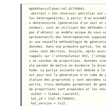
@phdthesis{labat:tel-01750043,

 abstract = {Un réservoir pétrolier est un système physique complexe dont on souhaite estimer au mieux 
les hétérogénéités, à partir d'un ensemb
n déterministe (génération d'un seul et 
onnées), soit en utilisant des méthodes d
pas d'obtenir un modèle unique du sous-s
eprésentatifs des hétérogénéités supposé
er une nouvelle méthodologie de génératio
données. Dans une première partie, les m
isées sont décrites. Ensuite, après avoir
rappels sur l'interpolateur DSI, l'intég
s et courbes de proportions, données sis
ela permet de mettre en évidence la dive
hode. La partie suivante est dédiée à la
ant pour but la génération d'un cube de 
olation des propriétés y sont abordées su
partie, trois méthodes permettant de géné
de proportions sont proposées et les résu
 author = {Labat, Laurent},

 hal_id = {tel-01750043},

 hal_version = {v1},
