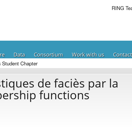
RING Te
re
Data
Consortium
Work with us
Contact
 Student Chapter
tiques de faciès par la
rship functions