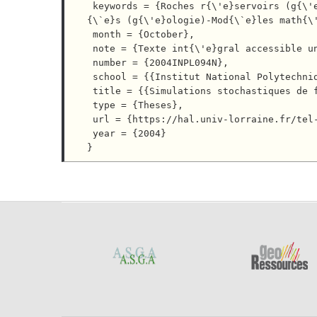
 keywords = {Roches r{\'e}servoirs (g{\'e}ologie p{\'e}troli{\`e}re) ; Processus stochastiques ; Faci
{\`e}s (g{\'e}ologie)-Mod{\`e}les math{\'
 month = {October},

 note = {Texte int{\'e}gral accessible uniquement aux membres de l'Universit{\'e} de Lorraine},

 number = {2004INPL094N},

 school = {{Institut National Polytechnique de Lorraine}},

 title = {{Simulations stochastiques de faci{\`e}s par la m{\'e}thode des membership functions}},

 type = {Theses},

 url = {https://hal.univ-lorraine.fr/tel-01750043},

 year = {2004}
