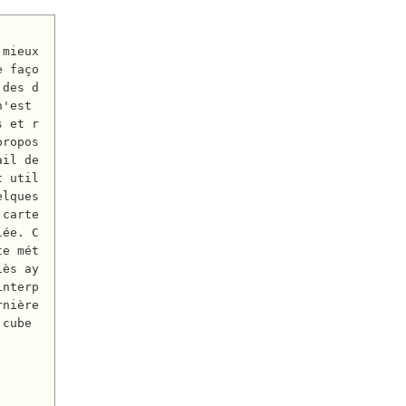
e faço
 des d
'est 
s et r
propos
il de 
t util
lques 
 carte
lée. C
te mét
iès ay
interp
nière 
cube 

