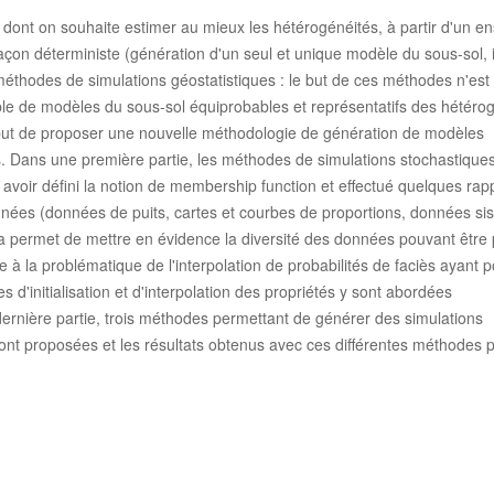
 dont on souhaite estimer au mieux les hétérogénéités, à partir d'un e
açon déterministe (génération d'un seul et unique modèle du sous-sol, 
méthodes de simulations géostatistiques : le but de ces méthodes n'est
le de modèles du sous-sol équiprobables et représentatifs des hétéro
 but de proposer une nouvelle méthodologie de génération de modèles
s. Dans une première partie, les méthodes de simulations stochastique
 avoir défini la notion de membership function et effectué quelques rap
 données (données de puits, cartes et courbes de proportions, données si
la permet de mettre en évidence la diversité des données pouvant être 
à la problématique de l'interpolation de probabilités de faciès ayant p
d'initialisation et d'interpolation des propriétés y sont abordées
ernière partie, trois méthodes permettant de générer des simulations
sont proposées et les résultats obtenus avec ces différentes méthodes 