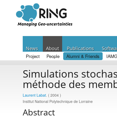
News
About
Publications
Softwa
Project
People
Alumni & Friends
IAMG
Simulations stochas
méthode des membe
Laurent Labat
. ( 2004 )
Institut National Polytechnique de Lorraine
Abstract