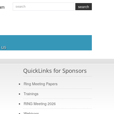
am
search
 us
QuickLinks for Sponsors
Ring Meeting Papers
Trainings
RING Meeting 2026
Webinars