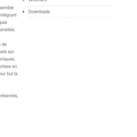
nsemble
Downloads
intégrant
 pas
généités
s de
pels sur
smiques,
prises en
our but la
présentés.