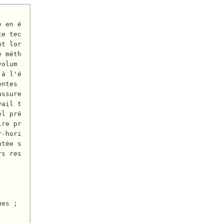
te tec
nt lor
e méth
volum
 à l'é
ntes 
assure
vail t
el pré
ire pr
r-hori
ntée s
rs res