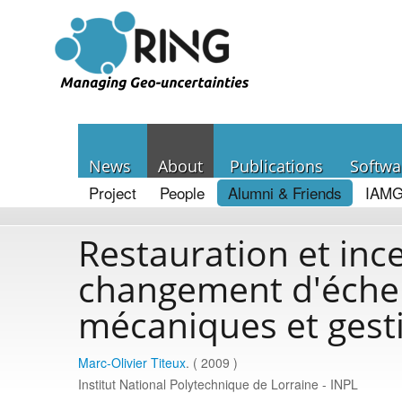
News
About
Publications
Softwa
Project
People
Alumni & Friends
IAMG
Restauration et ince
changement d'échel
mécaniques et gesti
Marc-Olivier Titeux
. ( 2009 )
Institut National Polytechnique de Lorraine - INPL