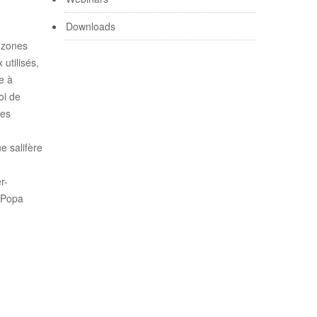
Downloads
s zones
utilisés,
e à
oi de
des
e salifère
r-
a Popa