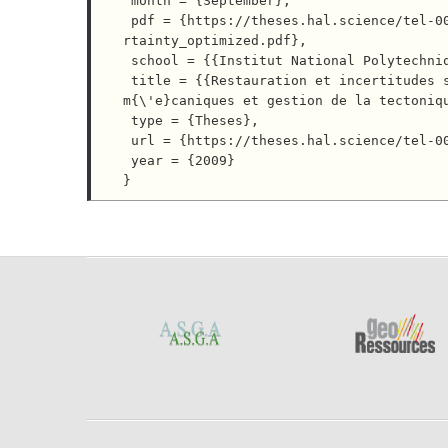
 month = {September},

 pdf = {https://theses.hal.science/tel-00454607v1/file/2009_TiteuxPhD_Restauration-Upscaling-Salt-Unce
rtainty_optimized.pdf},

 school = {{Institut National Polytechnique de Lorraine - INPL}},

 title = {{Restauration et incertitudes structurales: changement d'{\'e}chelles des propri{\'e}t{\'e}s 
m{\'e}caniques et gestion de la tectoniqu
 type = {Theses},

 url = {https://theses.hal.science/tel-00454607},

 year = {2009}
