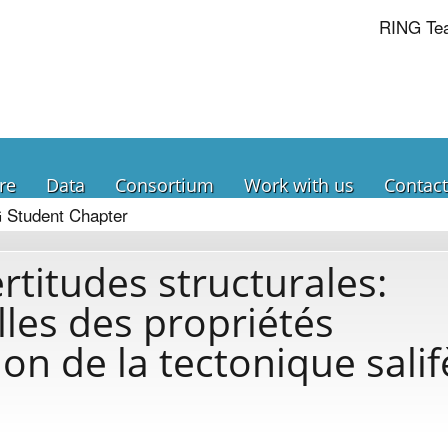
RING Te
re
Data
Consortium
Work with us
Contact
 Student Chapter
rtitudes structurales:
les des propriétés
on de la tectonique salif