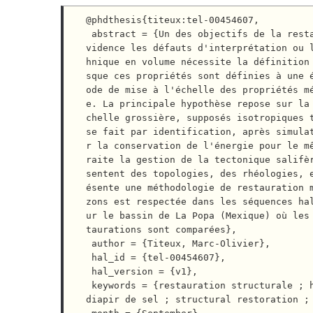
@phdthesis{titeux:tel-00454607,

 abstract = {Un des objectifs de la restauration structurale, sujet de cette thèse, est de mettre en é
vidence les défauts d'interprétation ou 
hnique en volume nécessite la définition
sque ces propriétés sont définies à une 
ode de mise à l'échelle des propriétés m
e. La principale hypothèse repose sur la
chelle grossière, supposés isotropiques t
se fait par identification, après simula
r la conservation de l'énergie pour le m
raite la gestion de la tectonique salifè
sentent des topologies, des rhéologies, 
ésente une méthodologie de restauration 
zons est respectée dans les séquences ha
ur le bassin de La Popa (Mexique) où les
taurations sont comparées},

 author = {Titeux, Marc-Olivier},

 hal_id = {tel-00454607},

 hal_version = {v1},

 keywords = {restauration structurale ; homog{\'e}n{\'e}isation ; propri{\'e}t{\'e}s m{\'e}caniques ; 
diapir de sel ; structural restoration ; 