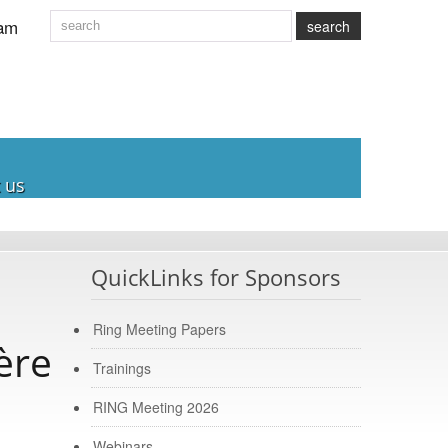
am
search
 us
QuickLinks for Sponsors
Ring Meeting Papers
ère
Trainings
RING Meeting 2026
Webinars