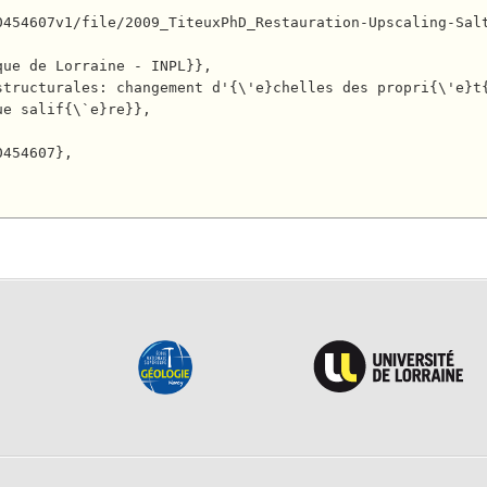
e salif{\`e}re}},
