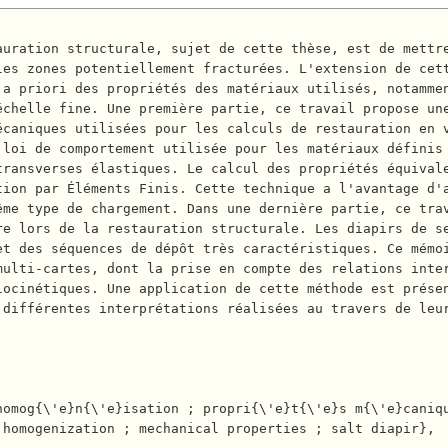
les zones potentiellement fracturées. L'extension de cet
 a priori des propriétés des matériaux utilisés, notamme
échelle fine. Une première partie, ce travail propose un
écaniques utilisées pour les calculs de restauration en 
 loi de comportement utilisée pour les matériaux définis
ransverses élastiques. Le calcul des propriétés équivale
tion par Éléments Finis. Cette technique a l'avantage d'
ême type de chargement. Dans une dernière partie, ce tra
re lors de la restauration structurale. Les diapirs de s
et des séquences de dépôt très caractéristiques. Ce mémo
multi-cartes, dont la prise en compte des relations inte
locinétiques. Une application de cette méthode est prése
 différentes interprétations réalisées au travers de leu
homogenization ; mechanical properties ; salt diapir},
