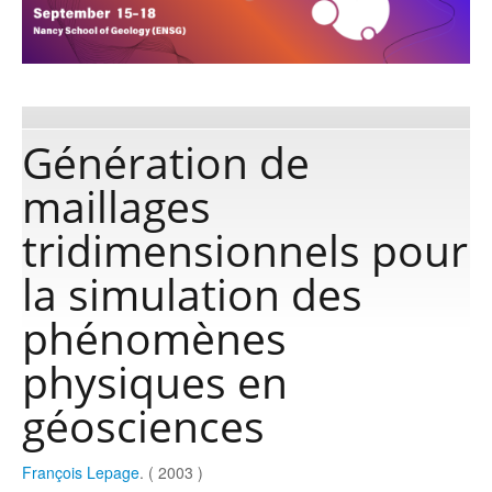
Publications
Software
Génération de
maillages
Data
tridimensionnels pour
Consortium
la simulation des
phénomènes
Work with us
physiques en
Contact us
géosciences
François Lepage
. ( 2003 )