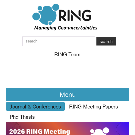
search
RING Team
Menu
Journal & Conferences
RING Meeting Papers
News
Phd Thesis
About