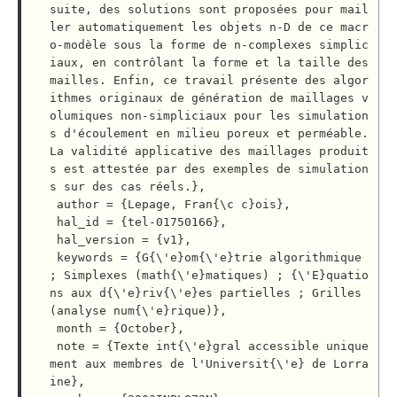
suite, des solutions sont proposées pour mail
ler automatiquement les objets n-D de ce macr
o-modèle sous la forme de n-complexes simplic
iaux, en contrôlant la forme et la taille des 
mailles. Enfin, ce travail présente des algor
ithmes originaux de génération de maillages v
olumiques non-simpliciaux pour les simulation
s d'écoulement en milieu poreux et perméable. 
La validité applicative des maillages produit
s est attestée par des exemples de simulation
s sur des cas réels.},

 author = {Lepage, Fran{\c c}ois},

 hal_id = {tel-01750166},

 hal_version = {v1},

 keywords = {G{\'e}om{\'e}trie algorithmique 
; Simplexes (math{\'e}matiques) ; {\'E}quatio
ns aux d{\'e}riv{\'e}es partielles ; Grilles 
(analyse num{\'e}rique)},

 month = {October},

 note = {Texte int{\'e}gral accessible unique
ment aux membres de l'Universit{\'e} de Lorra
ine},
