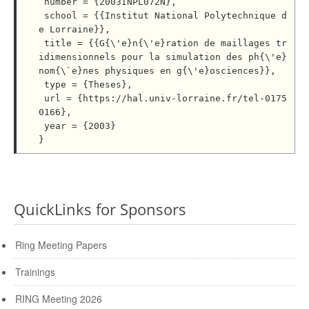
 number = {2003INPL072N},

 school = {{Institut National Polytechnique d
e Lorraine}},

 title = {{G{\'e}n{\'e}ration de maillages tr
idimensionnels pour la simulation des ph{\'e}
nom{\`e}nes physiques en g{\'e}osciences}},

 type = {Theses},

 url = {https://hal.univ-lorraine.fr/tel-0175
0166},

 year = {2003}

QuickLinks for Sponsors
Ring Meeting Papers
Trainings
RING Meeting 2026