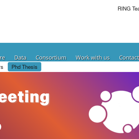
RING Te
re
Data
Consortium
Work with us
Contact
rs
Phd Thesis