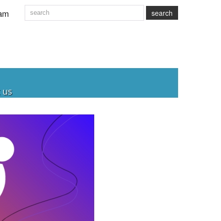
am
search
 us