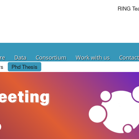
RING Te
re
Data
Consortium
Work with us
Contact
rs
Phd Thesis