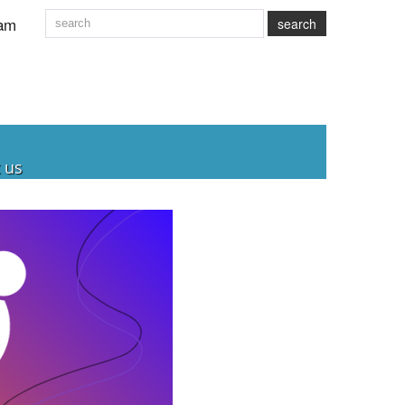
am
search
 us