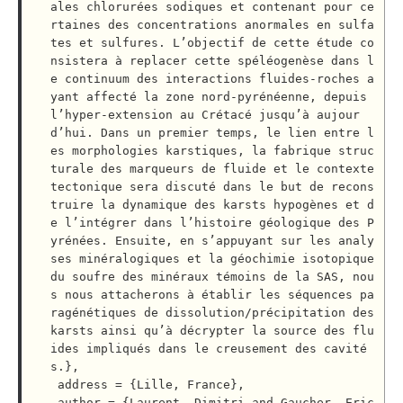
ales chlorurées sodiques et contenant pour ce
rtaines des concentrations anormales en sulfa
tes et sulfures. L’objectif de cette étude co
nsistera à replacer cette spéléogenèse dans l
e continuum des interactions fluides-roches a
yant affecté la zone nord-pyrénéenne, depuis 
l’hyper-extension au Crétacé jusqu’à aujour
d’hui. Dans un premier temps, le lien entre l
es morphologies karstiques, la fabrique struc
turale des marqueurs de fluide et le contexte 
tectonique sera discuté dans le but de recons
truire la dynamique des karsts hypogènes et d
e l’intégrer dans l’histoire géologique des P
yrénées. Ensuite, en s’appuyant sur les analy
ses minéralogiques et la géochimie isotopique 
du soufre des minéraux témoins de la SAS, nou
s nous attacherons à établir les séquences pa
ragénétiques de dissolution/précipitation des 
karsts ainsi qu’à décrypter la source des flu
ides impliqués dans le creusement des cavité
s.},

 address = {Lille, France},

 author = {Laurent, Dimitri and Gaucher, Eric 