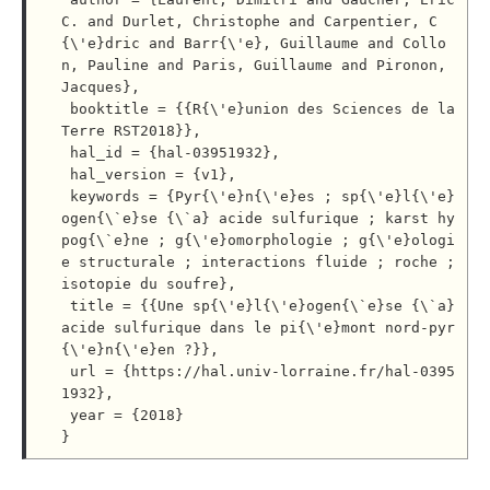
C. and Durlet, Christophe and Carpentier, C
{\'e}dric and Barr{\'e}, Guillaume and Collo
n, Pauline and Paris, Guillaume and Pironon, 
Jacques},

 booktitle = {{R{\'e}union des Sciences de la 
Terre RST2018}},

 hal_id = {hal-03951932},

 hal_version = {v1},

 keywords = {Pyr{\'e}n{\'e}es ; sp{\'e}l{\'e}
ogen{\`e}se {\`a} acide sulfurique ; karst hy
pog{\`e}ne ; g{\'e}omorphologie ; g{\'e}ologi
e structurale ; interactions fluide ; roche ; 
isotopie du soufre},

 title = {{Une sp{\'e}l{\'e}ogen{\`e}se {\`a} 
acide sulfurique dans le pi{\'e}mont nord-pyr
{\'e}n{\'e}en ?}},

 url = {https://hal.univ-lorraine.fr/hal-0395
1932},

 year = {2018}
