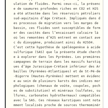
ulation de fluides. Parmi ceux-ci, la présenc
e de saumures profondes riches en CO2 et H2S 
a été attestée dans les réservoirs pétroliers 
sud-aquitains d’âge Crétacé. Impliqués dans d
es processus de migration vers les marges de 
bassin, ces fluides sont susceptibles de form
er des cavités dans l’encaissant calcaire là 
où les remontées d’H2S entrent en contact ave
c du dioxygène, produisant ainsi du H2SO4. 
C’est cette hypothèse de spéléogenèse à acide 
sulfurique (SAS) que la présente étude cherch
e à explorer dans les Pyrénées. Les premières 
campagnes de terrain dans les massifs karstiq
ues d’âge Jurassique-Crétacé inférieur des Ar
bailles (Pyrénées-Atlantiques) et de St-Pé-de
-Bigorre (Hautes-Pyrénées) mettent en évidenc
e au sein de plusieurs karsts des indices mor
phologiques (chenaux de voûte, coupoles, poch
es de substitution) et minéraux (sulfates, su
lfures, carbonates hydrothermaux) compatibles 
avec la SAS. Ces réseaux karstiques sont nota
mment localisés proche de sources thermominér