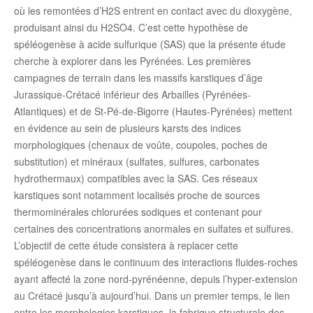
où les remontées d’H2S entrent en contact avec du dioxygène,
produisant ainsi du H2SO4. C’est cette hypothèse de
spéléogenèse à acide sulfurique (SAS) que la présente étude
cherche à explorer dans les Pyrénées. Les premières
campagnes de terrain dans les massifs karstiques d’âge
Jurassique-Crétacé inférieur des Arbailles (Pyrénées-
Atlantiques) et de St-Pé-de-Bigorre (Hautes-Pyrénées) mettent
en évidence au sein de plusieurs karsts des indices
morphologiques (chenaux de voûte, coupoles, poches de
substitution) et minéraux (sulfates, sulfures, carbonates
hydrothermaux) compatibles avec la SAS. Ces réseaux
karstiques sont notamment localisés proche de sources
thermominérales chlorurées sodiques et contenant pour
certaines des concentrations anormales en sulfates et sulfures.
L’objectif de cette étude consistera à replacer cette
spéléogenèse dans le continuum des interactions fluides-roches
ayant affecté la zone nord-pyrénéenne, depuis l’hyper-extension
au Crétacé jusqu’à aujourd’hui. Dans un premier temps, le lien
entre les morphologies karstiques, la fabrique structurale des