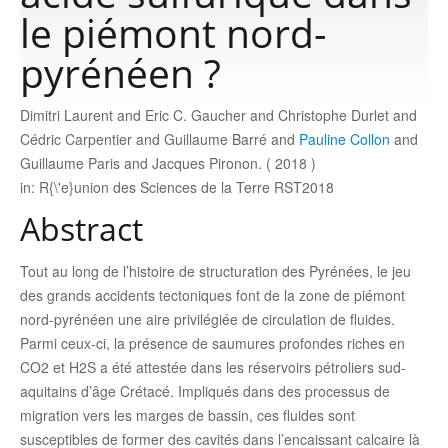
le piémont nord-
Publications
pyrénéen ?
Dimitri Laurent and Eric C. Gaucher and Christophe Durlet and
Software
Cédric Carpentier and Guillaume Barré and
Pauline Collon
and
Guillaume Paris and Jacques Pironon. ( 2018 )
Data
in: R{\'e}union des Sciences de la Terre RST2018
Abstract
Consortium
Tout au long de l’histoire de structuration des Pyrénées, le jeu
des grands accidents tectoniques font de la zone de piémont
Work with us
nord-pyrénéen une aire privilégiée de circulation de fluides.
Parmi ceux-ci, la présence de saumures profondes riches en
Contact us
CO2 et H2S a été attestée dans les réservoirs pétroliers sud-
aquitains d’âge Crétacé. Impliqués dans des processus de
migration vers les marges de bassin, ces fluides sont
susceptibles de former des cavités dans l’encaissant calcaire là