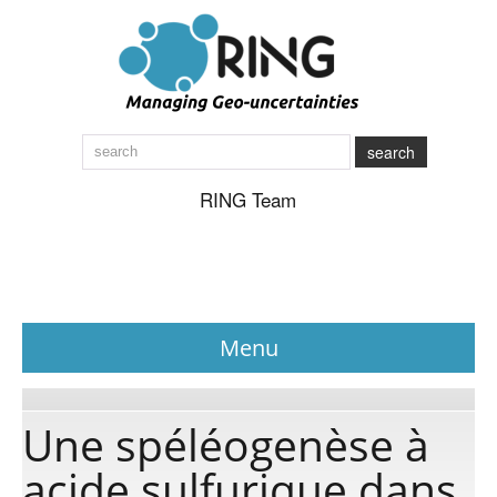
search
RING Team
Menu
News
Une spéléogenèse à
acide sulfurique dans
About