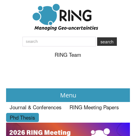
search
RING Team
Menu
Journal & Conferences
RING Meeting Papers
News
Phd Thesis
About