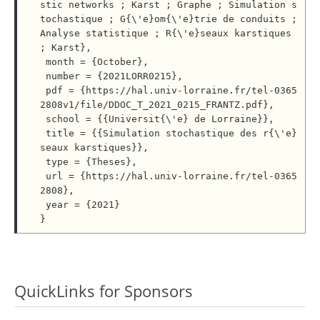
stic networks ; Karst ; Graphe ; Simulation s
tochastique ; G{\'e}om{\'e}trie de conduits ; 
Analyse statistique ; R{\'e}seaux karstiques 
; Karst},

 month = {October},

 number = {2021LORR0215},

 pdf = {https://hal.univ-lorraine.fr/tel-0365
2808v1/file/DDOC_T_2021_0215_FRANTZ.pdf},

 school = {{Universit{\'e} de Lorraine}},

 title = {{Simulation stochastique des r{\'e}
seaux karstiques}},

 type = {Theses},

 url = {https://hal.univ-lorraine.fr/tel-0365
2808},

 year = {2021}

QuickLinks for Sponsors