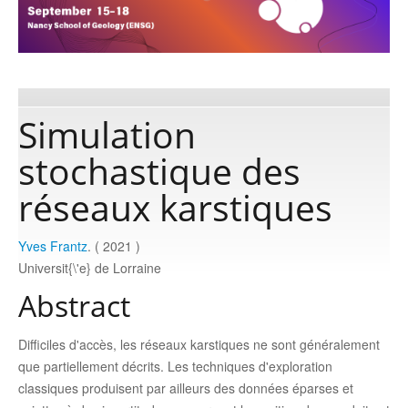
Publications
Software
Simulation
stochastique des
Data
réseaux karstiques
Consortium
Yves Frantz
. ( 2021 )
Universit{\'e} de Lorraine
Work with us
Abstract
Contact us
Difficiles d'accès, les réseaux karstiques ne sont généralement
que partiellement décrits. Les techniques d'exploration
classiques produisent par ailleurs des données éparses et