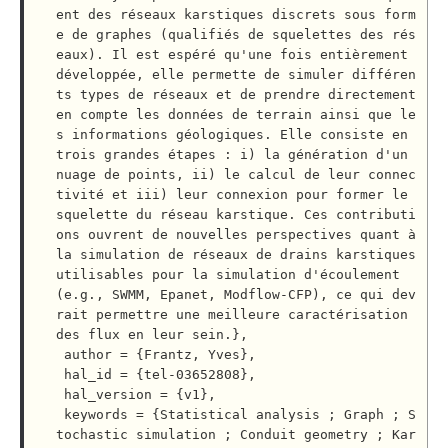
ent des réseaux karstiques discrets sous form
e de graphes (qualifiés de squelettes des rés
eaux). Il est espéré qu'une fois entièrement 
développée, elle permette de simuler différen
ts types de réseaux et de prendre directement 
en compte les données de terrain ainsi que le
s informations géologiques. Elle consiste en 
trois grandes étapes : i) la génération d'un 
nuage de points, ii) le calcul de leur connec
tivité et iii) leur connexion pour former le 
squelette du réseau karstique. Ces contributi
ons ouvrent de nouvelles perspectives quant à 
la simulation de réseaux de drains karstiques 
utilisables pour la simulation d'écoulement 
(e.g., SWMM, Epanet, Modflow-CFP), ce qui dev
rait permettre une meilleure caractérisation 
des flux en leur sein.},

 author = {Frantz, Yves},

 hal_id = {tel-03652808},

 hal_version = {v1},

 keywords = {Statistical analysis ; Graph ; S
tochastic simulation ; Conduit geometry ; Kar