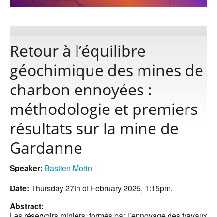
Publications
Retour à l’équilibre
Software
géochimique des mines de
charbon ennoyées :
Data
méthodologie et premiers
Consortium
résultats sur la mine de
Gardanne
Work with us
Speaker:
Bastien Morin
Contact us
Date:
Thursday 27th of February 2025, 1:15pm.
Abstract:
Les réservoirs miniers, formés par l’ennoyage des travaux