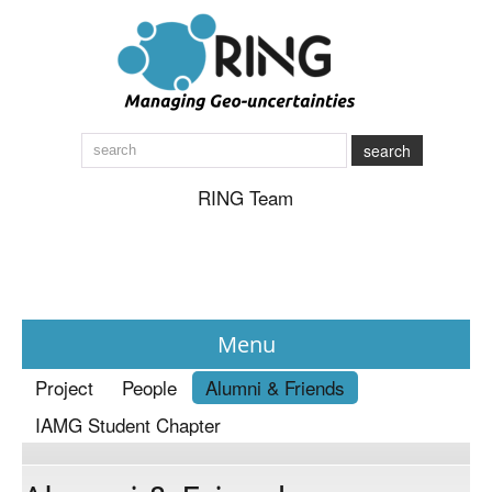
search
RING Team
Menu
Project
People
Alumni & Friends
News
IAMG Student Chapter
About