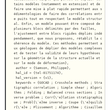
tains modèles (notamment en extension) et de 
faire une mise à plat rapide permettant aux s
édimentologies de faire des corrélations entr
e puits tout en respectant le modèle structur
al. Enfin, un modèle pouvant être composé de 
plusieurs blocs délimités par des failles, 
l'ajustement entre blocs rigides dépliés indé
pendamment, que nous proposons, rétablit la c
ohérence du modèle. Ces méthodes permettent a
ux géologues de déplier des modèles complexes 
et de tester la validité de leurs hypothèses 
sur la géométrie de la structure actuelle et 
sur le mode de déformation},

 author = {Samson, Philippe},

 hal_id = {tel-01751174},

 hal_version = {v1},

 keywords = {GOCAD ; Crosshole methods ; Stra
tigraphic correlation ; Simple shear ; Algori
thms ; Folding ; Balanced cross sections ; In
verse problem ; Corr{\'e}lation stratigraphiq
ue ; Probl{\`e}me inverse ; Coupe {\'e}quilib
r{\'e}e ; Plissement ; Algorithme ; Cisaillem