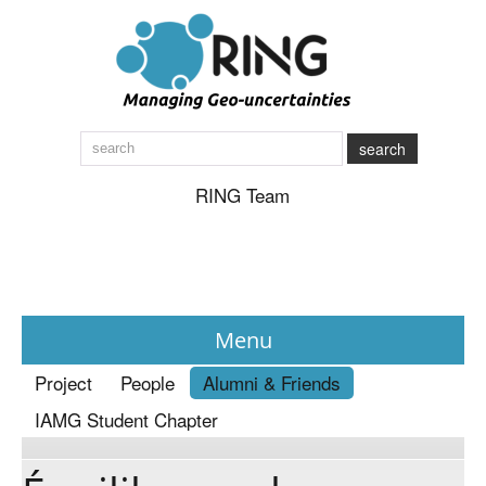
search
RING Team
Menu
Project
People
Alumni & Friends
News
IAMG Student Chapter
About