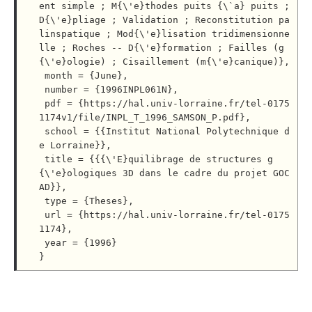
ent simple ; M{\'e}thodes puits {\`a} puits ; 
D{\'e}pliage ; Validation ; Reconstitution pa
linspatique ; Mod{\'e}lisation tridimensionne
lle ; Roches -- D{\'e}formation ; Failles (g
{\'e}ologie) ; Cisaillement (m{\'e}canique)},

 month = {June},

 number = {1996INPL061N},

 pdf = {https://hal.univ-lorraine.fr/tel-0175
1174v1/file/INPL_T_1996_SAMSON_P.pdf},

 school = {{Institut National Polytechnique d
e Lorraine}},

 title = {{{\'E}quilibrage de structures g
{\'e}ologiques 3D dans le cadre du projet GOC
AD}},

 type = {Theses},

 url = {https://hal.univ-lorraine.fr/tel-0175
1174},

 year = {1996}
