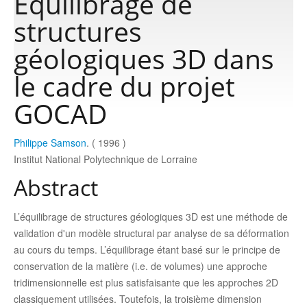
Équilibrage de
structures
Publications
géologiques 3D dans
le cadre du projet
Software
GOCAD
Data
Philippe Samson
. ( 1996 )
Institut National Polytechnique de Lorraine
Consortium
Abstract
Work with us
L’équilibrage de structures géologiques 3D est une méthode de
validation d'un modèle structural par analyse de sa déformation
Contact us
au cours du temps. L’équilibrage étant basé sur le principe de
conservation de la matière (i.e. de volumes) une approche
tridimensionnelle est plus satisfaisante que les approches 2D
classiquement utilisées. Toutefois, la troisième dimension